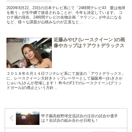
2020年8月22、23日の日本テレビ系にて「24時間テレビ43 愛は地球
を救う」が生中継で放送されることが、今年も決定しています。 コ
ロナ禍の現在、24時間テレビの名物企画「マラソン」が中止になる
など、様々な課題が山積みなのが正直なと...
近藤みやび (レースクイーン )の画
タレント
像やカップは？アウトデラックス
２０１８年６月１４日フジテレビ系にて放送の「アウトデラックス」
に、レースクイーン大好きトップレーサーとして脇阪寿一(わきさか
じゅいち)さんが登場します！ 昨今のF1でのレースクイーン(グリッ
ドガール)の廃止という方針...
甲子園高校野球交流試合の注目の試合や選手
は？全試合の組み合わせ日程も！