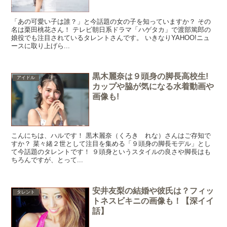
「あの可愛い子は誰？」と今話題の女の子を知っていますか？ その
名は栗田桃花さん！ テレビ朝日系ドラマ「ハゲタカ」で渡部篤郎の
娘役でも注目されているタレントさんです。 いきなりYAHOO!ニュ
ースに取り上げら...
黒木麗奈は９頭身の脚長高校生!
アイドル
カップや脇が気になる水着動画や
画像も!
こんにちは、ハルです！ 黒木麗奈（くろき れな）さんはご存知で
すか？ 菜々緒２世として注目を集める「９頭身の脚長モデル」とし
て今話題のタレントです！ ９頭身というスタイルの良さや脚長はも
ちろんですが、とって...
安井友梨の結婚や彼氏は？フィッ
タレント
トネスビキニの画像も！【深イイ
話】