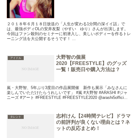
２０１８年６月１８日放送の「人生が変わる1分間の深イイ話」で
は、最強ボディOLの安井友梨（やすい ゆり）さんが出演します。
今回はファン殺到のセミナーに初潜入し、美しいボディーを作るトレ
ーニング法を大公開するそうです！ ...
大野智の個展
アイドル
2020【FREESTYLE】のグッズ
一覧！販売日や購入方法は？
嵐・大野智、5年ぶり3度目の作品展開催 新作も展示「みなさんに
楽しんでいただけたらうれしいです」 #嵐 #大野智 #ARASHI #ジャ
ニーズ #アート #FREESTYLE #FREESTYLE2020 @arashi5offici...
志村けん【24時間テレビ】ドラマ
タレント
の前評判が良くない理由とは？ネ
ットの反応まとめ！