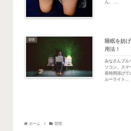
ん。 ...
習慣
睡眠を妨げ
用法！
みなさんブル
ソコン、スマ
長時間浴びて
ルーライト...
ホーム
習慣