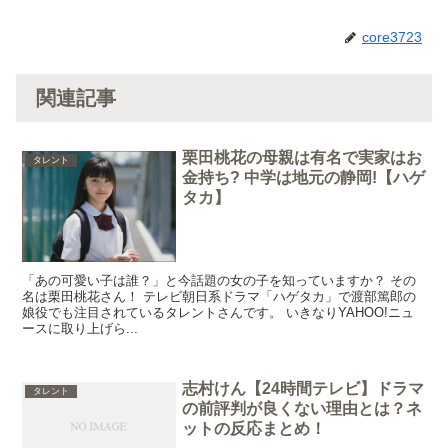
core3723
関連記事
栗田桃花の母親は有名で実家はお
タレント
金持ち? 中学は地元の静岡!【ハゲ
タカ】
「あの可愛い子は誰？」と今話題の女の子を知っていますか？ その
名は栗田桃花さん！ テレビ朝日系ドラマ「ハゲタカ」で渡部篤郎の
娘役でも注目されているタレントさんです。 いきなりYAHOO!ニュ
ースに取り上げら...
志村けん【24時間テレビ】ドラマ
タレント
の前評判が良くない理由とは？ネ
ットの反応まとめ！