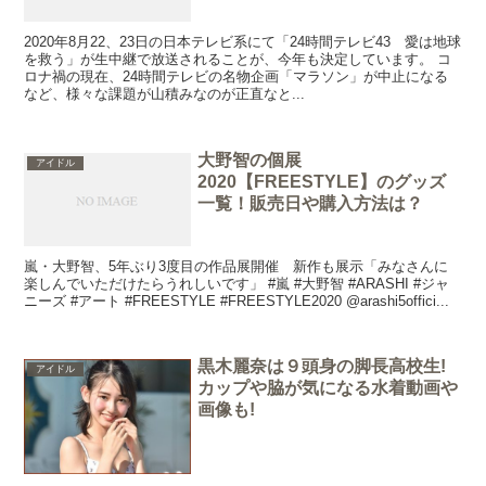
2020年8月22、23日の日本テレビ系にて「24時間テレビ43 愛は地球
を救う」が生中継で放送されることが、今年も決定しています。 コ
ロナ禍の現在、24時間テレビの名物企画「マラソン」が中止になる
など、様々な課題が山積みなのが正直なと...
大野智の個展
アイドル
2020【FREESTYLE】のグッズ
一覧！販売日や購入方法は？
嵐・大野智、5年ぶり3度目の作品展開催 新作も展示「みなさんに
楽しんでいただけたらうれしいです」 #嵐 #大野智 #ARASHI #ジャ
ニーズ #アート #FREESTYLE #FREESTYLE2020 @arashi5offici...
黒木麗奈は９頭身の脚長高校生!
アイドル
カップや脇が気になる水着動画や
画像も!