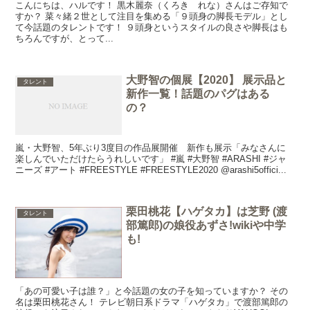
こんにちは、ハルです！ 黒木麗奈（くろき れな）さんはご存知で
すか？ 菜々緒２世として注目を集める「９頭身の脚長モデル」とし
て今話題のタレントです！ ９頭身というスタイルの良さや脚長はも
ちろんですが、とって...
大野智の個展【2020】 展示品と
タレント
新作一覧！話題のパグはある
の？
嵐・大野智、5年ぶり3度目の作品展開催 新作も展示「みなさんに
楽しんでいただけたらうれしいです」 #嵐 #大野智 #ARASHI #ジャ
ニーズ #アート #FREESTYLE #FREESTYLE2020 @arashi5offici...
栗田桃花【ハゲタカ】は芝野 (渡
タレント
部篤郎)の娘役あずさ!wikiや中学
も!
「あの可愛い子は誰？」と今話題の女の子を知っていますか？ その
名は栗田桃花さん！ テレビ朝日系ドラマ「ハゲタカ」で渡部篤郎の